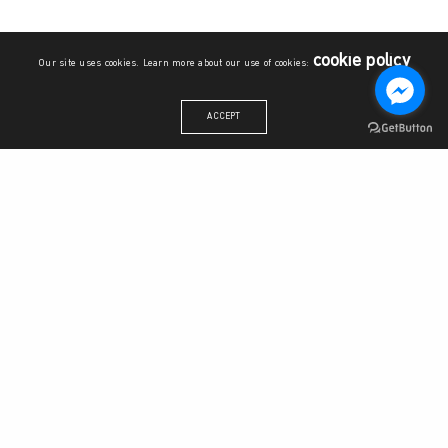
cookie policy
Our site uses cookies. Learn more about our use of cookies:
ACCEPT
สำนักงานวิทยาลัยบูรณาการศาสตร์
ชั้น 6 อาคารระพีสาคริก มหาวิทยาลัยเกษตรศาสตร์ เลขที่ 50 แขวง
ลาดยาว เขตจตุจักร กรุงเทพมหานคร 10900
โทรศัพท์:
06 1509 6710
,
06 2389 8559
อีเมล: sisku@ku.th
วิทยาลัยบูรณาการศาสตร์