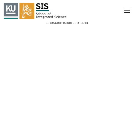
เมื่อวันที่ 10 มีนาคม 2564 ได้รับเกียรติจากคุณเชอรี่ เข็มอัปสร สิริสุขะ มาบรรยายแลกเปลี่ยน
เรียนรู้ให้กับนิสิตวิทยาลัยบูรณาการศาสตร์
ในวิชา STEAM หัวข้อ “สร้างแบรนด์ด้วยใจ ใส่ใจสิ่งแวดล้อมและชุมชน” ซึ่งทำให้นิสิตได้รับความรู้
และประสบการณ์เป็นอย่างมาก