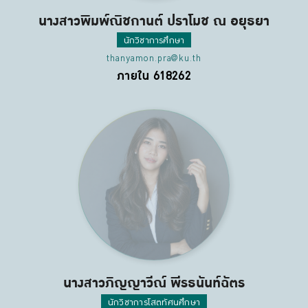
นางสาวพิมพ์ณิชกานต์ ปราโมช ณ อยุธยา
นักวิชาการศึกษา
thanyamon.pra@ku.th
ภายใน 618262
นางสาวภิญญาวีณ์ พีรธนันท์ฉัตร
นักวิชาการโสตทัศนศึกษา