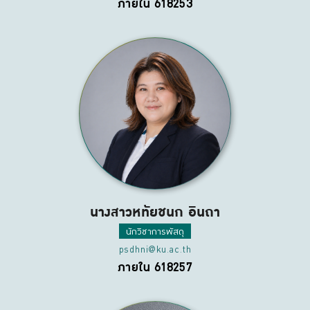
ภายใน 618253
นางสาวหทัยชนก อินถา
นักวิชาการพัสดุ
psdhni@ku.ac.th
ภายใน 618257