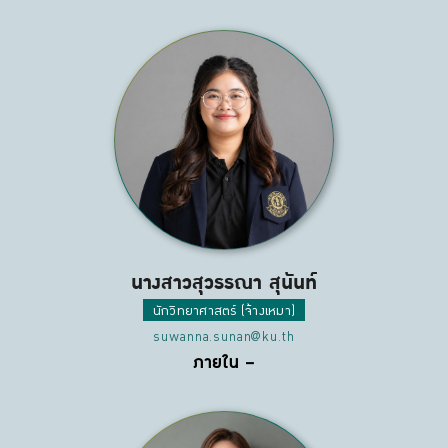
นางสาวสุวรรณา สุนันท์
นักวิทยาศาสตร์ (จ้างเหมา)
suwanna.sunan@ku.th
ภายใน –