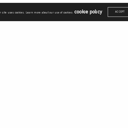
cookie policy
ACCEPT
 site uses cookies. Learn more about our use of cookies:
ณาการศาสตร์
รายวิชาบรูณาการ
อยู่ดีมีสุข
ันธกิจ
ศาสตร์แห่งผู้ประกอบการ
พลเมืองไทยและพลเมืองโลก
ภาษากับการสื่อสาร
สุนทรียศาสตร์
ร์