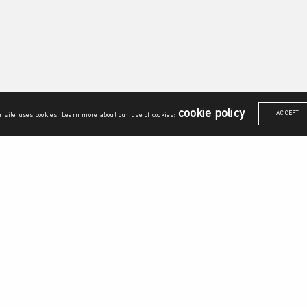
cookie policy
ACCEPT
 site uses cookies. Learn more about our use of cookies:
ณาการศาสตร์
รายวิชาบรูณาการ
อยู่ดีมีสุข
ันธกิจ
ศาสตร์แห่งผู้ประกอบการ
พลเมืองไทยและพลเมืองโลก
ภาษากับการสื่อสาร
สุนทรียศาสตร์
ร์