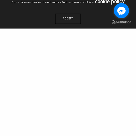
cookie policy
Our site uses cookies. Learn more about our use of cookies:
ACCEPT
สำนักงานวิทยาลัยบูรณาการศาสตร์
ชั้น 6 อาคารระพีสาคริก มหาวิทยาลัยเกษตรศาสตร์ เลขที่ 50 แขวง
ลาดยาว เขตจตุจักร กรุงเทพมหานคร 10900
โทรศัพท์:
06 1509 6710
,
06 2389 8559
อีเมล: sisku@ku.th
วิทยาลัยบูรณาการศาสตร์
วิสัยทัศน์และพันธกิจ