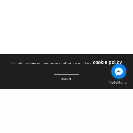
cookie policy
Our site uses cookies. Learn more about our use of cookies:
ACCEPT
สำนักงานวิทยาลัยบูรณาการศาสตร์
ชั้น 6 อาคารระพีสาคริก มหาวิทยาลัยเกษตรศาสตร์ เลขที่ 50 แขวง
ลาดยาว เขตจตุจักร กรุงเทพมหานคร 10900