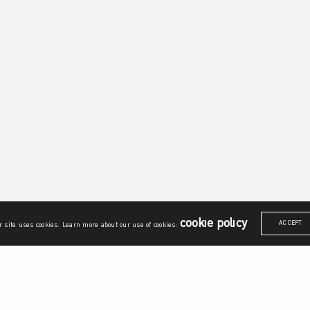
cookie policy
ACCEPT
 site uses cookies. Learn more about our use of cookies:
ณาการศาสตร์
รายวิชาบรูณาการ