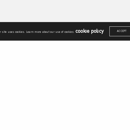
cookie policy
ACCEPT
 site uses cookies. Learn more about our use of cookies:
ณาการศาสตร์
รายวิชาบรูณาการ
อยู่ดีมีสุข
ันธกิจ
ศาสตร์แห่งผู้ประกอบการ
พลเมืองไทยและพลเมืองโลก
ภาษากับการสื่อสาร
สุนทรียศาสตร์
ร์