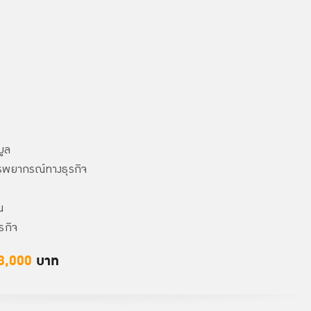
มูล
ารพยากรณ์ทางธุรกิจ
น
รกิจ
8,000
บาท