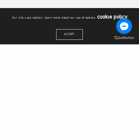
cookie policy
Our site uses cookies. Learn more about our use of cookies:
ACCEPT
สำนักงานวิทยาลัยบูรณาการศาสตร์
ชั้น 6 อาคารระพีสาคริก มหาวิทยาลัยเกษตรศาสตร์ เลขที่ 50 แขวง
ลาดยาว เขตจตุจักร กรุงเทพมหานคร 10900
โทรศัพท์:
06 1509 6710
,
06 2389 8559
อีเมล: sisku@ku.th
วิทยาลัยบูรณาการศาสตร์