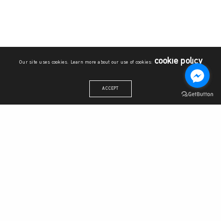
cookie policy
Our site uses cookies. Learn more about our use of cookies:
ACCEPT
สำนักงานวิทยาลัยบูรณาการศาสตร์
ชั้น 6 อาคารระพีสาคริก มหาวิทยาลัยเกษตรศาสตร์ เลขที่ 50 แขวง
ลาดยาว เขตจตุจักร กรุงเทพมหานคร 10900
โทรศัพท์:
06 1509 6710
,
06 2389 8559
อีเมล: sisku@ku.th