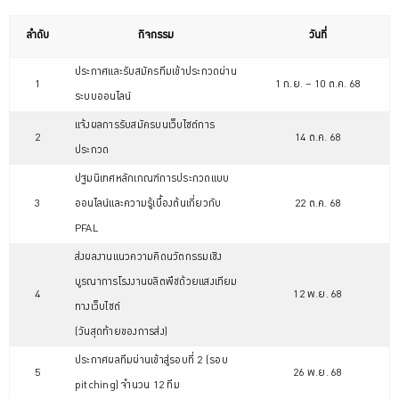
ลำดับ
กิจกรรม
วันที่
ประกาศและรับสมัครทีมเข้าประกวดผ่าน
1
1 ก.ย. – 10 ต.ค. 68
ระบบออนไลน์
แจ้งผลการรับสมัครบนเว็บไซต์การ
2
14 ต.ค. 68
ประกวด
ปฐมนิเทศหลักเกณฑ์การประกวดแบบ
3
ออนไลน์และความรู้เบื้องต้นเกี่ยวกับ
22 ต.ค. 68
PFAL
ส่งผลงานแนวความคิดนวัตกรรมเชิง
บูรณาการโรงงานผลิตพืชด้วยแสงเทียม
4
12 พ.ย. 68
ทางเว็บไซต์
(วันสุดท้ายของการส่ง)
ประกาศผลทีมผ่านเข้าสู่รอบที่ 2 (รอบ
5
26 พ.ย. 68
pitching) จำนวน 12 ทีม