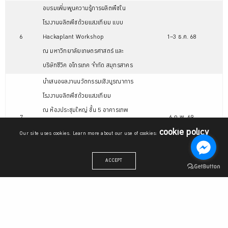
อบรมเพิ่มพูนความรู้การผลิตพืชใน
โรงงานผลิตพืชด้วยแสงเทียม แบบ
6
Hackaplant Workshop
1–3 ธ.ค. 68
ณ มหาวิทยาลัยเกษตรศาสตร์ และ
บริษัทซีวิค อโกรเทค จำกัด สมุทรสาคร
นำเสนอผลงานนวัตกรรมเชิงบูรณาการ
โรงงานผลิตพืชด้วยแสงเทียม
ณ ห้องประชุมใหญ่ ชั้น 5 อาคารเทพ
7
6 ก.พ. 69
รัตน์วิทยาโชติ
cookie policy
Our site uses cookies. Learn more about our use of cookies:
สำนักหอสมุด มหาวิทยาลัย
เกษตรศาสตร์
ACCEPT
ประกาศผลทีมผ่านเข้าสู่รอบสาม (สร้าง
8
6 ก.พ. 69
ต้นแบบนวัตกรรม) จำนวน 5 ทีม
9
กรรมการลงตัดสินภาคสนาม
เม.ย. 69
10
ประกาศผลการแข่ง
พ.ค. 69