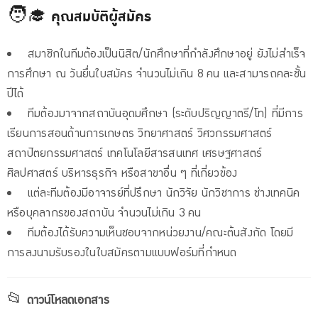
🧑‍🎓 คุณสมบัติผู้สมัคร
สมาชิกในทีมต้องเป็นนิสิต/นักศึกษาที่กำลังศึกษาอยู่ ยังไม่สำเร็จ
การศึกษา ณ วันยื่นใบสมัคร จำนวนไม่เกิน 8 คน และสามารถคละชั้น
ปีได้
ทีมต้องมาจากสถาบันอุดมศึกษา (ระดับปริญญาตรี/โท) ที่มีการ
เรียนการสอนด้านการเกษตร วิทยาศาสตร์ วิศวกรรมศาสตร์
สถาปัตยกรรมศาสตร์ เทคโนโลยีสารสนเทศ เศรษฐศาสตร์
ศิลปศาสตร์ บริหารธุรกิจ หรือสาขาอื่น ๆ ที่เกี่ยวข้อง
แต่ละทีมต้องมีอาจารย์ที่ปรึกษา นักวิจัย นักวิชาการ ช่างเทคนิค
หรือบุคลากรของสถาบัน จำนวนไม่เกิน 3 คน
ทีมต้องได้รับความเห็นชอบจากหน่วยงาน/คณะต้นสังกัด โดยมี
การลงนามรับรองในใบสมัครตามแบบฟอร์มที่กำหนด
📂
ดาวน์โหลดเอกสาร