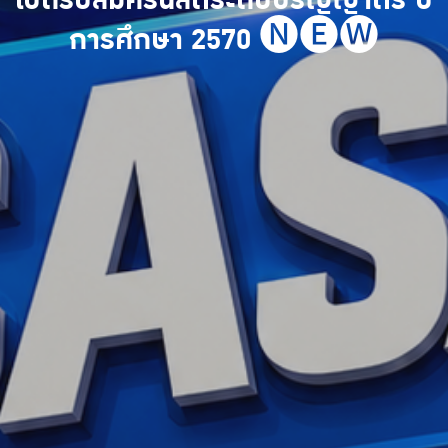
เปิดรับสมัครนิสิตระดับปริญญาตรี ปี
การศึกษา 2570 🅝🅔🅦