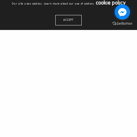
cookie policy
🔭 เยี่ยมชม SIS virtual exhibition แสดงผลงานนิสิตจากการ
Our site uses cookies. Learn more about our use of cookies:
เรียน+ลงมือปฎิบัติที่
https://www.siskuexhibition.com/exhibition/
ACCEPT
💚
มาเป็นส่วนหนึ่งของวิทยาลัยบูรณาการศาสตร์ แล้วสร้างอนาคต
ไปด้วยกัน!
🌱🚀