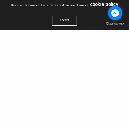
cookie policy
Our site uses cookies. Learn more about our use of cookies:
ACCEPT
สำนักงานวิทยาลัยบูรณาการศาสตร์
ชั้น 6 อาคารระพีสาคริก มหาวิทยาลัยเกษตรศาสตร์ เลขที่ 50 แขวง
ลาดยาว เขตจตุจักร กรุงเทพมหานคร 10900
โทรศัพท์:
06 1509 6710
,
06 2389 8559
อีเมล: sisku@ku.th
วิทยาลัยบูรณาการศาสตร์
วิสัยทัศน์และพันธกิจ